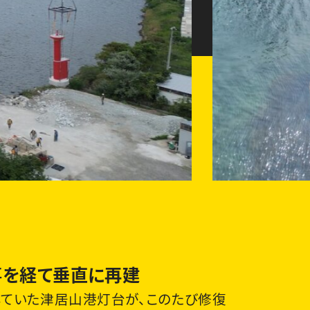
事を経て垂直に再建
ていた津居山港灯台が、このたび修復