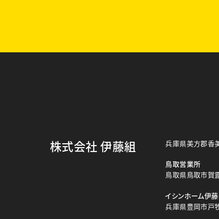
株式会社 伊藤組
兵庫県美方郡香美
鳥取営業所
鳥取県鳥取市賀露町
イシンホーム伊藤
兵庫県豊岡市戸牧2