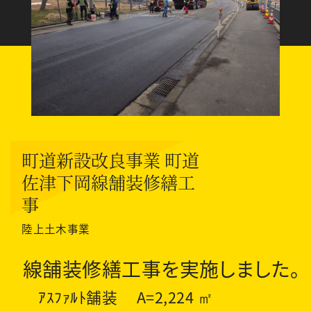
町道新設改良事業 町道
佐津下岡線舗装修繕工
事
陸上土木事業
線舗装修繕工事を実施しました。
ｱｽﾌｧﾙﾄ舗装 A=2,224 ㎡