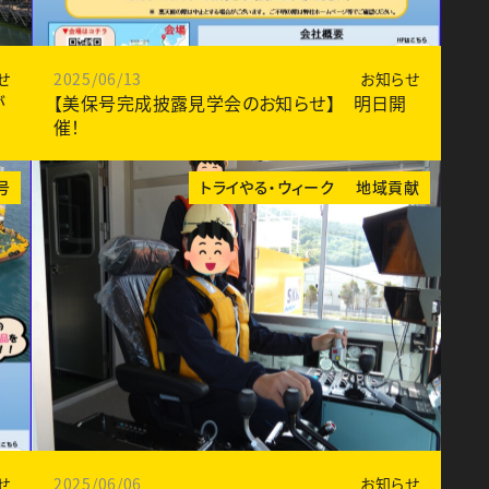
せ
2025/06/13
お知らせ
が
【美保号完成披露見学会のお知らせ】 明日開
催！
号
トライやる・ウィーク
地域貢献
せ
2025/06/06
お知らせ