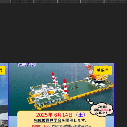
号
美保号